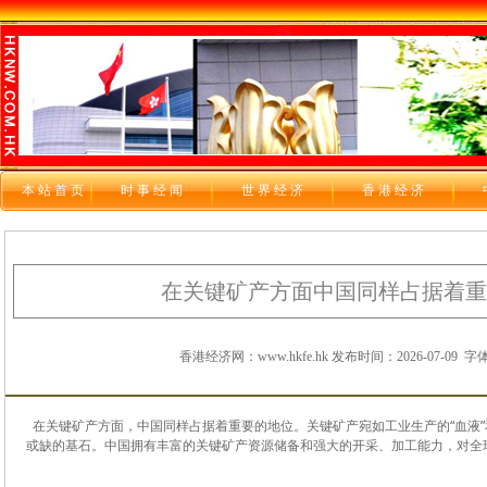
本站首页
时 事 经 闻
世 界 经 济
香 港 经 济
在关键矿产方面中国同样占据着重
香港经济网：www.hkfe.hk 发布时间：2026-07-09
字体
在
关键
矿产
方面
，
中国
同样
占据
着
重要
的
地位
。
关键
矿产
宛如
工业
生产
的
“
血液
”
或缺
的
基石
。
中国
拥有
丰富
的
关键
矿产
资源
储备
和
强大
的
开采
、
加工
能力
，
对
全