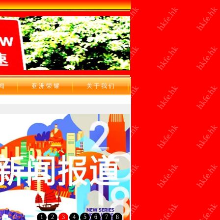
 闻
亚 洲 荣 耀
关 于 我 们
1
2
3
4
5
6
7
8