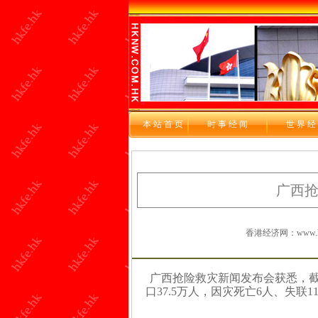
本站首页
时 事 经 闻
世 界 经
广西
香港经济网：www.hkf
广西抢险救灾新闻发布会获悉，截
口37.5万人，因灾死亡6人、失联