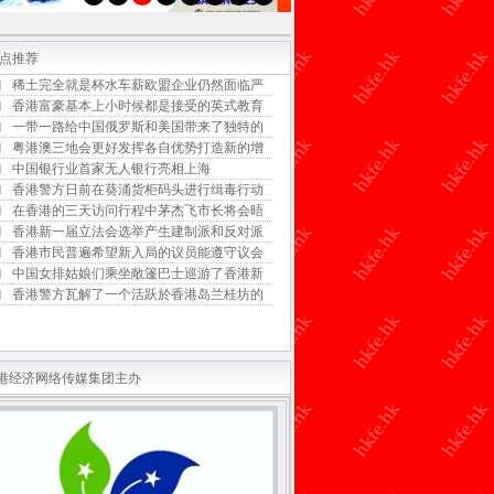
点推荐
稀土完全就是杯水车薪欧盟企业仍然面临严
香港富豪基本上小时候都是接受的英式教育
一带一路给中国俄罗斯和美国带来了独特的
粤港澳三地会更好发挥各自优势打造新的增
中国银行业首家无人银行亮相上海
香港警方日前在葵涌货柜码头进行缉毒行动
在香港的三天访问行程中茅杰飞市长将会晤
香港新一届立法会选举产生建制派和反对派
香港市民普遍希望新入局的议员能遵守议会
中国女排姑娘们乘坐敞篷巴士巡游了香港新
香港警方瓦解了一个活跃於香港岛兰桂坊的
港经济网络传媒集团主办