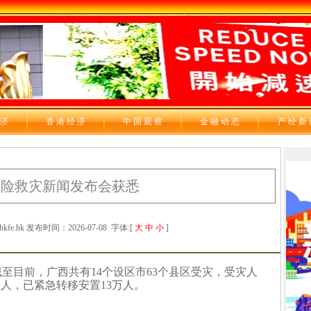
 济
香 港 经 济
中 国 观 察
金 融 动 态
产 经 新
抢险救灾新闻发布会获悉
e.hk 发布时间：2026-07-08
字体:[
大
中
小
]
至目前，广西共有14个设区市63个县区受灾，受灾人
11人，已紧急转移安置13万人。