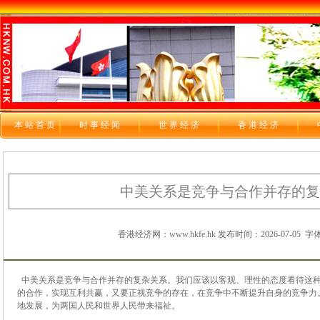
本站首页
时 事 经 闻
世 界 经 济
香 港 经 济
中美关系是竞争与合作并存的复
香港经济网：www.hkfe.hk 发布时间：2026-07-05
字体
中美
关系
是
竞争
与
合作
并存
的
复杂
关系
。
我们
应该
以
客观
、
理性
的
态度
看待
这
的
合作
，
实现
互利
共赢
，
又
要
正视
竞争
的
存在
，
在
竞争
中
不断
提升
自身
的
竞争力
地
发展
，
为
两国
人民
和
世界
人民
带来
福祉
。