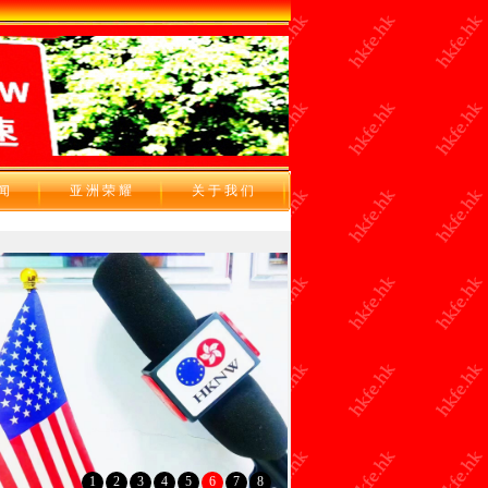
 闻
亚 洲 荣 耀
关 于 我 们
1
2
3
4
5
6
7
8