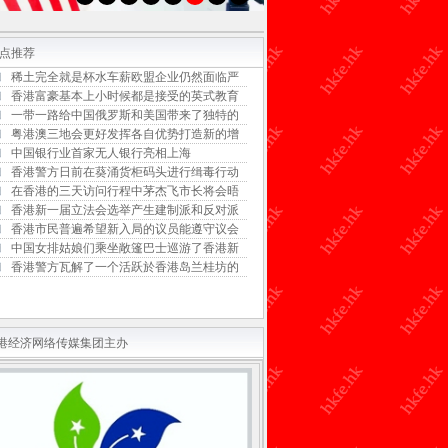
点推荐
稀土完全就是杯水车薪欧盟企业仍然面临严
香港富豪基本上小时候都是接受的英式教育
一带一路给中国俄罗斯和美国带来了独特的
粤港澳三地会更好发挥各自优势打造新的增
中国银行业首家无人银行亮相上海
香港警方日前在葵涌货柜码头进行缉毒行动
在香港的三天访问行程中茅杰飞市长将会晤
香港新一届立法会选举产生建制派和反对派
香港市民普遍希望新入局的议员能遵守议会
中国女排姑娘们乘坐敞篷巴士巡游了香港新
香港警方瓦解了一个活跃於香港岛兰桂坊的
港经济网络传媒集团主办