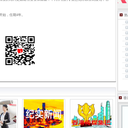
日开始，任期4年。
热
香