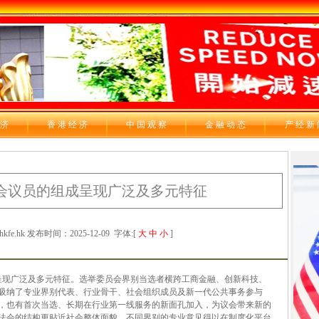
 济
香 港 经 济
中 国 观 察
金 融 动 态
产 经 新
会议员的组成呈现广泛及多元特征
e.hk 发布时间：2025-12-09
字体:[
大
中
小
]
现广泛及多元特征。选举委员会界别当选者横跨工商金融、创新科技、
吸纳了专业界别代表、行业骨干、社会组织成员及新一代公共事务参与
，也有首次当选、长期在行业第一线服务的新面孔加入，为议会带来新的
法会的结构更贴近社会整体面貌，不同界别的专业意见得以在制度化平台