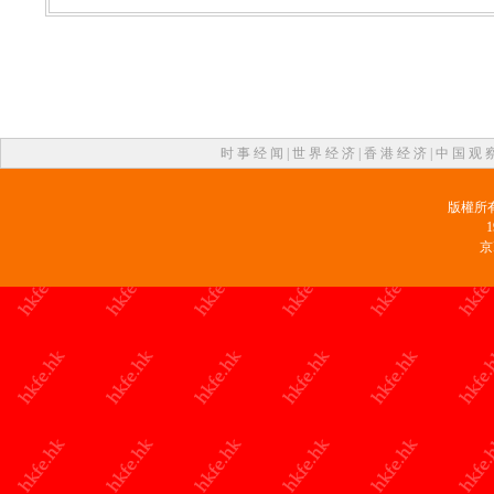
时 事 经 闻
|
世 界 经 济
|
香 港 经 济
|
中 国 观 
版權所
京