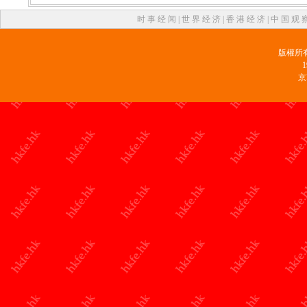
时 事 经 闻
|
世 界 经 济
|
香 港 经 济
|
中 国 观 
版權所
京