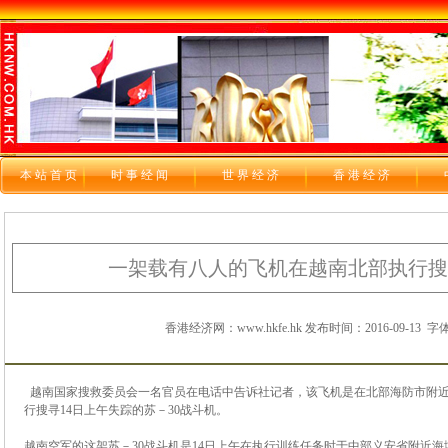
本站首页
时 事 经 闻
世 界 经 济
香 港 经 济
一架载有八人的飞机在越南北部执行搜
香港经济网：www.hkfe.hk 发布时间：2016-09-13
字体
越南国家搜救委员会一名官员在电话中告诉社记者，该飞机是在北部海防市附
行搜寻14日上午失踪的苏－30战斗机。
越南空军的这架苏－30战斗机是14日上午在执行训练任务时于中部义安省附近海