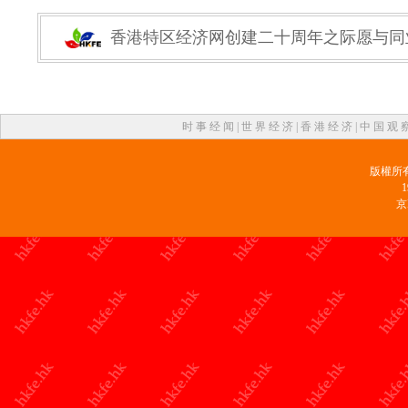
香港特区经济网创建二十周年之际愿与同
时 事 经 闻
|
世 界 经 济
|
香 港 经 济
|
中 国 观 
版權所
京