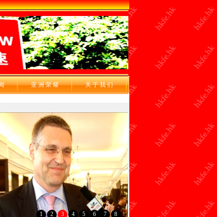
 闻
亚 洲 荣 耀
关 于 我 们
1
2
3
4
5
6
7
8