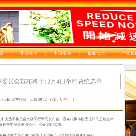
 济
香 港 经 济
中 国 观 察
金 融 动 态
产 经 新
委员会宣布将于12月4日举行总统选举
e.hk 发布时间：2016-09-12
字体:[
大
中
小
]
在中央选举委员会大楼举行新闻发布会，宣布根据本国宪法和乌总统选举
央选举委员会依法公开、公正组织实施。
中央选举委员会决定在塔什干市中心设立总统选举新闻中心。